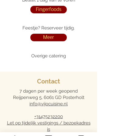
Bestel 1 dag van te voren
Fingerfoods
Feestje? Reserveer tijdig.
Meer
Overige catering
Contact
7 dagen per week geopend
Reijpenweg 5, 6061 GD Posterholt
info@vijocuisine.nl
+31475232200
Let op tijdelijk vestigings / bezoekadres
is
Schepelstraat 41 - Roermond