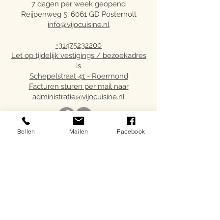
7 dagen per week geopend
Reijpenweg 5, 6061 GD Posterholt
info@vijocuisine.nl
+31475232200
Let op tijdelijk vestigings / bezoekadres
is
Schepelstraat 41 - Roermond
Facturen sturen per mail naar
administratie@vijocuisine.nl
Bellen
Mailen
Facebook
Referenties