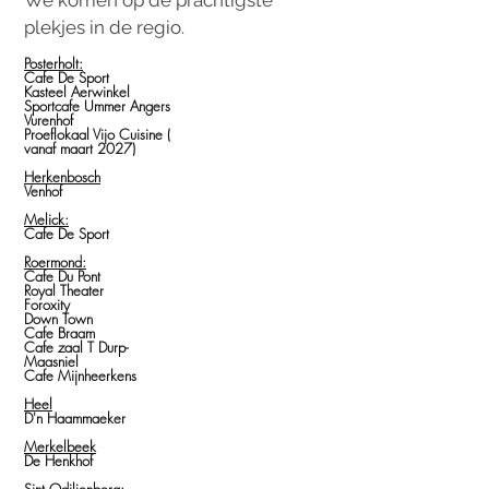
We komen op de prachtigste
plekjes in de regio.
Posterholt:
Cafe De Sport
Kasteel Aerwinkel
Sportcafe Ummer Angers
Vurenhof
Proeflokaal Vijo Cuisine (
vanaf maart 2027)
Herkenbosch
Venhof
Melick:
Cafe De Sport
Roermond:
Cafe Du Pont
Royal Theater
Foroxity
Down Town
Cafe Braam
Cafe zaal T Durp-
Maasniel
Cafe Mijnheerkens
Heel
D'n Haammaeker
Merkelbeek
De Henkhof