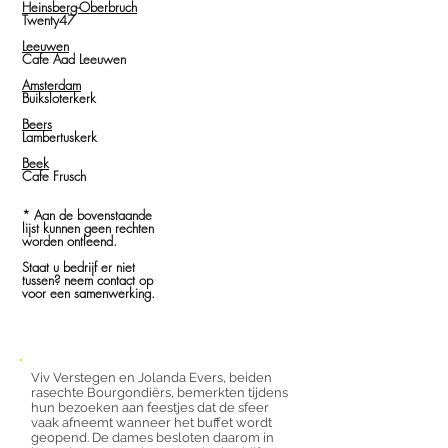
Heinsberg-Oberbruch
Twenty47
Leeuwen
Cafe Aad Leeuwen
Amsterdam
Buiksloterkerk
Beers
Lambertuskerk
Beek
Cafe Frusch
* Aan de bovenstaande
lijst kunnen geen rechten
worden ontleend.
Staat u bedrijf er niet
tussen? neem contact op
voor een samenwerking.
Viv Verstegen en Jolanda Evers, beiden
rasechte Bourgondiërs, bemerkten tijdens
hun bezoeken aan feestjes dat de sfeer
vaak afneemt wanneer het buffet wordt
geopend. De dames besloten daarom in