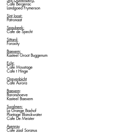
Sint Odilienberg:
Cafe Bergerac
Landgoed Frymerson
Sint Joost:
Patronaat
Spaubeek:
Cafe de Specht
Sittard:
Foroxity
Baexem:
Kasteel Groot Buggenum
Echt:
Cafe Moustage
Cafe t Hinge
Grevenbicht
Cafe Aurora
Baexem
:
Baronshoeve
Kasteel Baexem
Swalmen:
La Grange Baxhof
Plantage Blanckwater
Cafe De Meister
Asenray
Cafe zaal Soranus