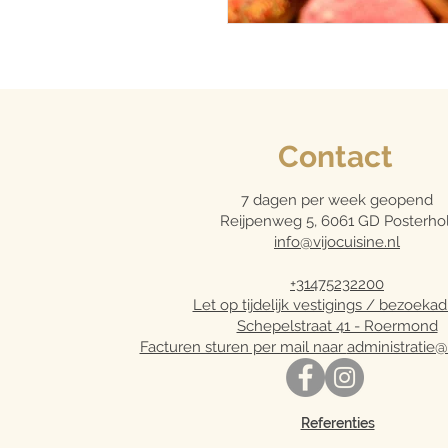
Contact
7 dagen per week geopend
Reijpenweg 5, 6061 GD Posterhol
info@vijocuisine.nl
+31475232200
Let op tijdelijk vestigings / bezoekad
Schepelstraat 41 - Roermond
Facturen sturen per mail naar
administratie@v
Referenties