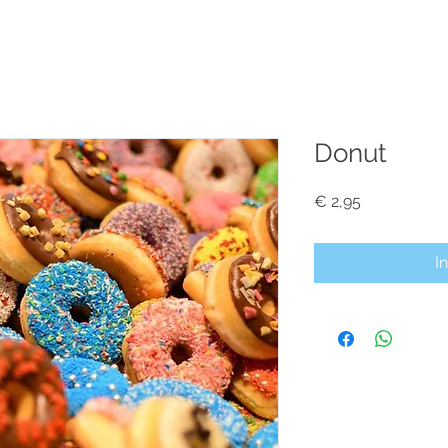
Over ons
Particulier
Zakelijk
Proeflokaal
B
Donut
Prijs
€ 2,95
I