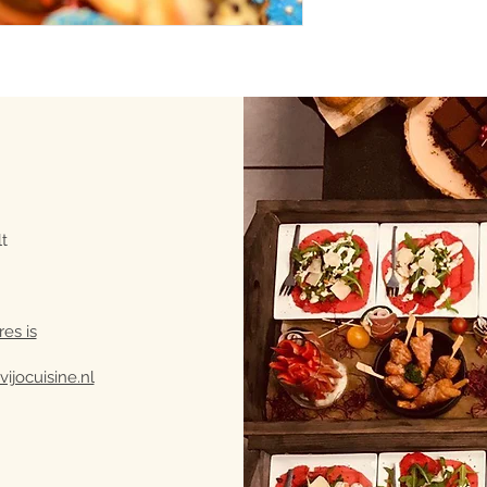
t
res is
ijocuisine.nl