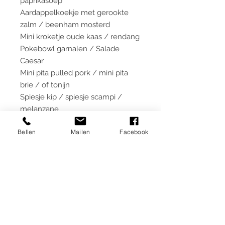
paprikasoep
Aardappelkoekje met gerookte
zalm / beenham mosterd
Mini kroketje oude kaas / rendang
Pokebowl garnalen / Salade
Caesar
Mini pita pulled pork / mini pita
brie / of tonijn
Spiesje kip / spiesje scampi /
melanzane
Mini runder hamburger
Bellen
Mailen
Facebook
/ Chickenburger / Livar
hamburger
Puntzakje frites met mayonaise
Dessert van het huis
Kaasplank of Canneloni