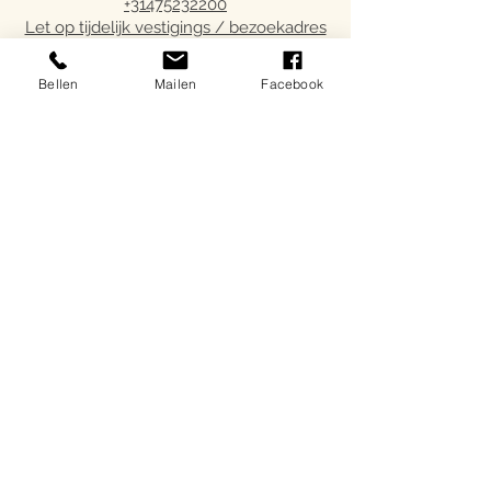
+31475232200
Let op tijdelijk vestigings / bezoekadres
is
Schepelstraat 41 - Roermond
Bellen
Mailen
Facebook
Facturen sturen per mail naar
administratie@vijocuisine.nl
Referenties