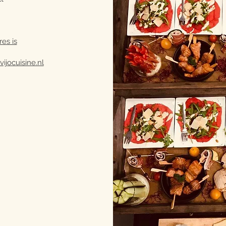
res is
ijocuisine.nl