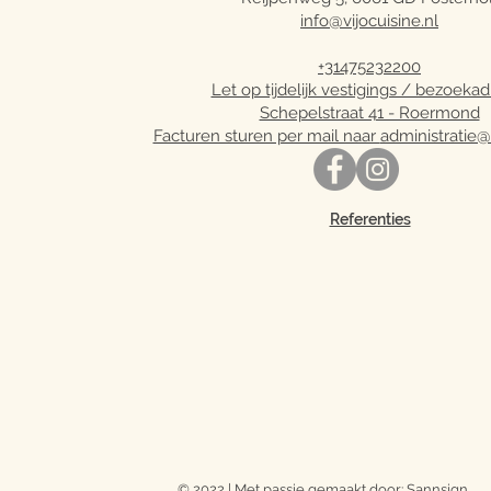
info@vijocuisine.nl
+31475232200
Let op tijdelijk vestigings / bezoekad
Schepelstraat 41 - Roermond
Facturen sturen per mail naar
administratie@v
Referenties
© 2022 | Met passie gemaakt door: Sannsign