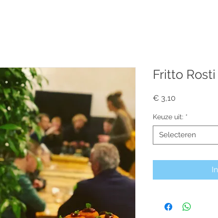
Over ons
Particulier
Zakelijk
Proeflokaal
B
Fritto Rosti
Prijs
€ 3,10
Keuze uit:
*
Selecteren
I